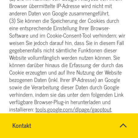
Browser übermittelte IP-Adresse wird nicht mit
anderen Daten von Google zusammengeführt.
(3) Sie können die Speicherung der Cookies durch
eine entsprechende Einstellung Ihrer Browser-
Software und im Cookie-Consent-Tool verhindern; wir
weisen Sie jedoch darauf hin, dass Sie in diesem Fall
gegebenenfalls nicht sämtliche Funktionen dieser
Website vollumfänglich werden nutzen können. Sie
können darüber hinaus die Erfassung der durch das
Cookie erzeugten und auf Ihre Nutzung der Website
bezogenen Daten (inkl. Ihrer IP-Adresse) an Google
sowie die Verarbeitung dieser Daten durch Google
verhindern, indem sie das unter dem folgenden Link
verfügbare Browser-Plug-in herunterladen und
installieren:
tools.google.com/dlpage/gaoptout
.
(4) Diese Website verwendet Google Analytics mit der
Erweiterung „_anonymizeIp()“. Dadurch werden IP-
Name
Kontakt
*
SYBILLE
Adressen gekürzt weiterverarbeitet, eine
Ansprechpersonen
KRAUTH
Firma