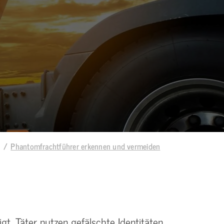
Phantomfrachtführer erkennen und vermeiden
. Täter nutzen gefälschte Identitäten,