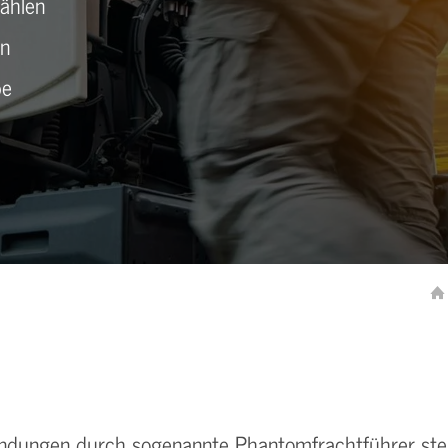
ählen
en
be
dungen durch sogenannte Phantomfrachtführer steigt