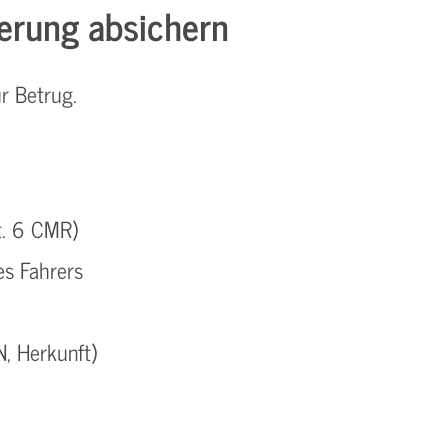
ferung absichern
ür Betrug.
t. 6 CMR)
es Fahrers
N, Herkunft)