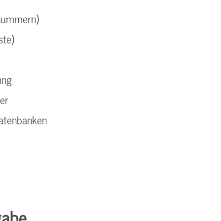
lnummern)
ste)
ung
er
datenbanken
gabe