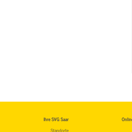
Ihre SVG Saar
Onlin
Standorte