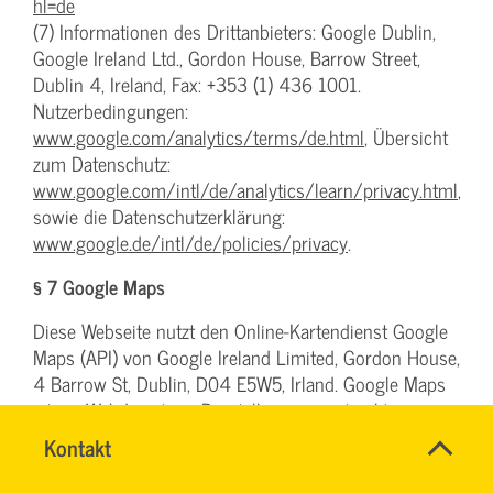
hl=de
(7) Informationen des Drittanbieters: Google Dublin,
Google Ireland Ltd., Gordon House, Barrow Street,
Dublin 4, Ireland, Fax: +353 (1) 436 1001.
Nutzerbedingungen:
www.google.com/analytics/terms/de.html
, Übersicht
zum Datenschutz:
www.google.com/intl/de/analytics/learn/privacy.html
,
sowie die Datenschutzerklärung:
www.google.de/intl/de/policies/privacy
.
§ 7 Google Maps
Diese Webseite nutzt den Online-Kartendienst Google
Maps (API) von Google Ireland Limited, Gordon House,
4 Barrow St, Dublin, D04 E5W5, Irland. Google Maps
ist ein Webdienst zur Darstellung von interaktiven
Land-Karten, um geographische Informationen visuell
Name
Kontakt
*
darzustellen.
SYBILLE
Ansprechpersonen
KRAUTH
Firma