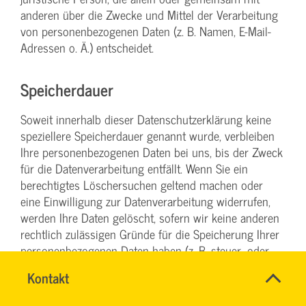
anderen über die Zwecke und Mittel der Verarbeitung
von personenbezogenen Daten (z. B. Namen, E-Mail-
Adressen o. Ä.) entscheidet.
Speicherdauer
Soweit innerhalb dieser Datenschutzerklärung keine
speziellere Speicherdauer genannt wurde, verbleiben
Ihre personenbezogenen Daten bei uns, bis der Zweck
für die Datenverarbeitung entfällt. Wenn Sie ein
berechtigtes Löschersuchen geltend machen oder
eine Einwilligung zur Datenverarbeitung widerrufen,
werden Ihre Daten gelöscht, sofern wir keine anderen
rechtlich zulässigen Gründe für die Speicherung Ihrer
personenbezogenen Daten haben (z. B. steuer- oder
handelsrechtliche Aufbewahrungsfristen); im
Name
Kontakt
*
letztgenannten Fall erfolgt die Löschung nach Fortfall
SYBILLE
Ansprechpersonen
dieser Gründe.
KRAUTH
Firma