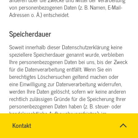
von personenbezogenen Daten (z. B. Namen, E-Mail-
Adressen o. Ä.) entscheidet.
Speicherdauer
Soweit innerhalb dieser Datenschutzerklärung keine
speziellere Speicherdauer genannt wurde, verbleiben
Ihre personenbezogenen Daten bei uns, bis der Zweck
für die Datenverarbeitung entfällt. Wenn Sie ein
berechtigtes Löschersuchen geltend machen oder
eine Einwilligung zur Datenverarbeitung widerrufen,
werden Ihre Daten gelöscht, sofern wir keine anderen
rechtlich zulässigen Gründe für die Speicherung Ihrer
personenbezogenen Daten haben (z. B. steuer- oder
handelsrechtliche Aufbewahrungsfristen); im
letztgenannten Fall erfolgt die Löschung nach Fortfall
Name
Kontakt
*
dieser Gründe.
SYBILLE
Ansprechpersonen
KRAUTH
Firma