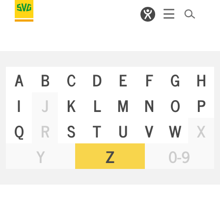
A
B
C
D
E
F
G
H
I
J
K
L
M
N
O
P
Q
R
S
T
U
V
W
X
Y
Z
0-9