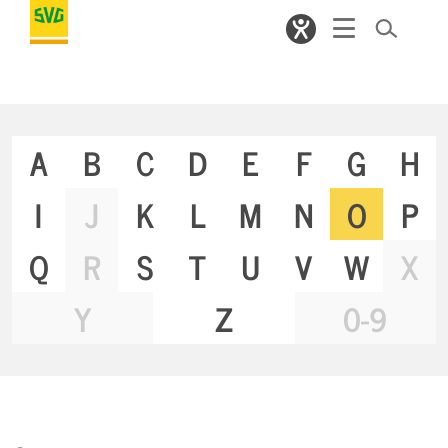
A
B
C
D
E
F
G
H
I
J
K
L
M
N
O
P
Q
R
S
T
U
V
W
X
Y
Z
0-9