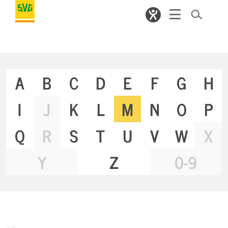
A
B
C
D
E
F
G
H
I
J
K
L
M
N
O
P
Q
R
S
T
U
V
W
X
Y
Z
0-9