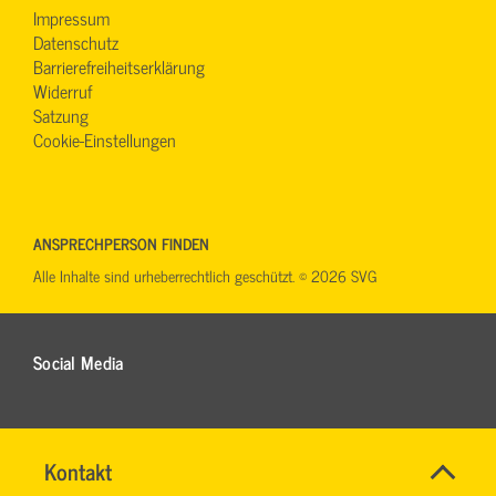
Impressum
Datenschutz
Barrierefreiheitserklärung
Widerruf
Satzung
Cookie-Einstellungen
ANSPRECHPERSON FINDEN
Alle Inhalte sind urheberrechtlich geschützt. © 2026 SVG
Social Media
Maut
Name
Kontakt
*
in
HARTWIG