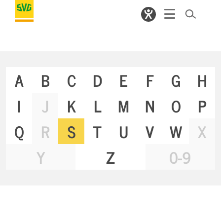
A
B
C
D
E
F
G
H
I
J
K
L
M
N
O
P
Q
R
S
T
U
V
W
X
Y
Z
0-9