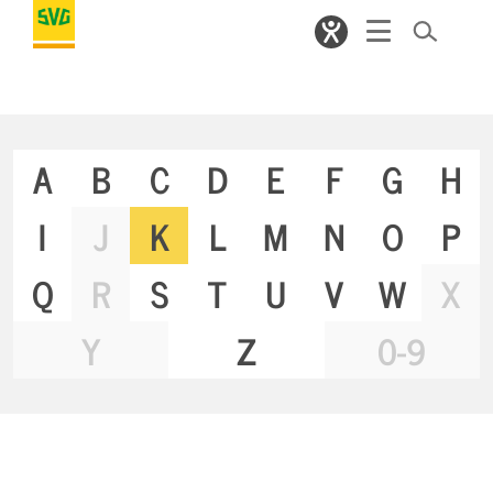
A
B
C
D
E
F
G
H
I
J
K
L
M
N
O
P
Q
R
S
T
U
V
W
X
Y
Z
0-9