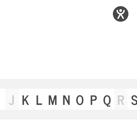
J
K
L
M
N
O
P
Q
R