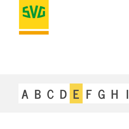
A
B
C
D
E
F
G
H
I