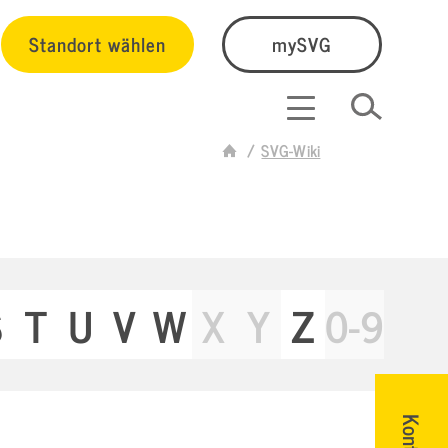
Standort wählen
mySVG
SVG-Wiki
S
T
U
V
W
X
Y
Z
0-9
Kontakt