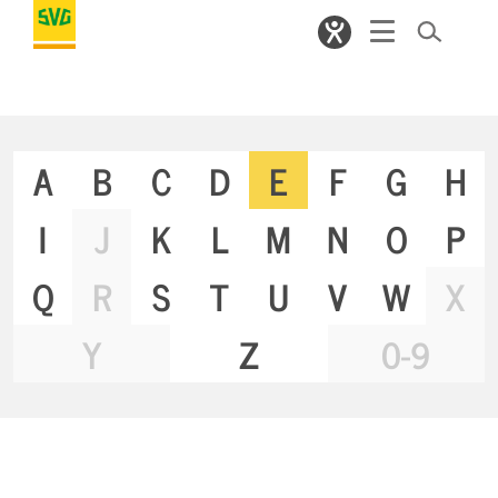
A
B
C
D
E
F
G
H
I
J
K
L
M
N
O
P
Q
R
S
T
U
V
W
X
Y
Z
0-9