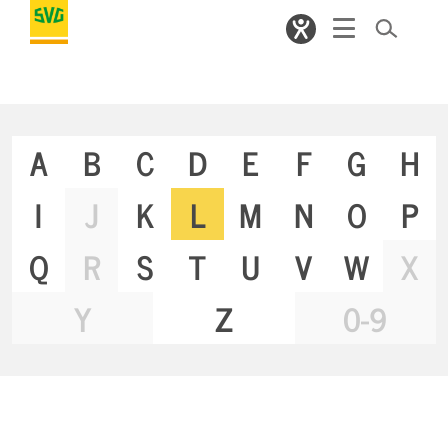
A
B
C
D
E
F
G
H
I
J
K
L
M
N
O
P
Q
R
S
T
U
V
W
X
Y
Z
0-9