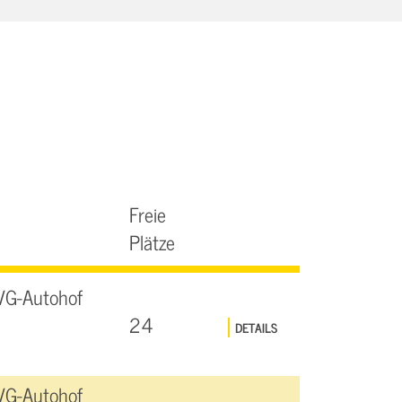
Freie
Plätze
VG-Autohof
24
DETAILS
VG-Autohof