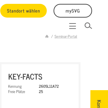
Standort wählen
mySVG
Seminar-Portal
KEY-FACTS
Kennung
2605L11A72
Freie Plätze
25
Kontakt