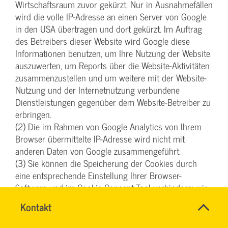
Wirtschaftsraum zuvor gekürzt. Nur in Ausnahmefällen
wird die volle IP-Adresse an einen Server von Google
in den USA übertragen und dort gekürzt. Im Auftrag
des Betreibers dieser Website wird Google diese
Informationen benutzen, um Ihre Nutzung der Website
auszuwerten, um Reports über die Website-Aktivitäten
zusammenzustellen und um weitere mit der Website-
Nutzung und der Internetnutzung verbundene
Dienstleistungen gegenüber dem Website-Betreiber zu
erbringen.
(2) Die im Rahmen von Google Analytics von Ihrem
Browser übermittelte IP-Adresse wird nicht mit
anderen Daten von Google zusammengeführt.
(3) Sie können die Speicherung der Cookies durch
eine entsprechende Einstellung Ihrer Browser-
Software und im Cookie-Consent-Tool verhindern; wir
weisen Sie jedoch darauf hin, dass Sie in diesem Fall
Name
Kontakt
*
gegebenenfalls nicht sämtliche Funktionen dieser
SYBILLE
Ansprechpersonen
Website vollumfänglich werden nutzen können. Sie
KRAUTH
Firma