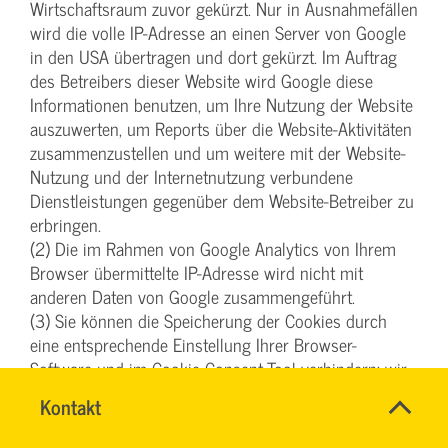
Wirtschaftsraum zuvor gekürzt. Nur in Ausnahmefällen
wird die volle IP-Adresse an einen Server von Google
in den USA übertragen und dort gekürzt. Im Auftrag
des Betreibers dieser Website wird Google diese
Informationen benutzen, um Ihre Nutzung der Website
auszuwerten, um Reports über die Website-Aktivitäten
zusammenzustellen und um weitere mit der Website-
Nutzung und der Internetnutzung verbundene
Dienstleistungen gegenüber dem Website-Betreiber zu
erbringen.
(2) Die im Rahmen von Google Analytics von Ihrem
Browser übermittelte IP-Adresse wird nicht mit
anderen Daten von Google zusammengeführt.
(3) Sie können die Speicherung der Cookies durch
eine entsprechende Einstellung Ihrer Browser-
Software und im Cookie-Consent-Tool verhindern; wir
weisen Sie jedoch darauf hin, dass Sie in diesem Fall
Name
Kontakt
*
gegebenenfalls nicht sämtliche Funktionen dieser
SYBILLE
Ansprechpersonen
Website vollumfänglich werden nutzen können. Sie
KRAUTH
Firma