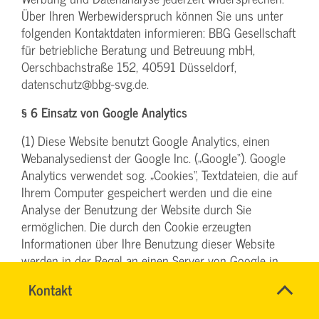
Über Ihren Werbewiderspruch können Sie uns unter
folgenden Kontaktdaten informieren: BBG Gesellschaft
für betriebliche Beratung und Betreuung mbH,
Oerschbachstraße 152, 40591 Düsseldorf,
datenschutz@bbg-svg.de.
§ 6 Einsatz von Google Analytics
(1) Diese Website benutzt Google Analytics, einen
Webanalysedienst der Google Inc. („Google“). Google
Analytics verwendet sog. „Cookies“, Textdateien, die auf
Ihrem Computer gespeichert werden und die eine
Analyse der Benutzung der Website durch Sie
ermöglichen. Die durch den Cookie erzeugten
Informationen über Ihre Benutzung dieser Website
werden in der Regel an einen Server von Google in
den USA übertragen und dort gespeichert. Im Falle der
Name
Kontakt
*
Aktivierung der IP-Anonymisierung (vergl. hierzu unten
SYBILLE
Ansprechpersonen
unter Abs. 4) auf dieser Website, wird Ihre IP-Adresse
KRAUTH
Firma