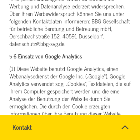
Werbung und Datenanalyse jederzeit widersprechen.
Über Ihren Werbewiderspruch können Sie uns unter
folgenden Kontaktdaten informieren: BBG Gesellschaft
für betriebliche Beratung und Betreuung mbH,
Oerschbachstraße 152, 40591 Düsseldorf,
datenschutz@bbg-svg.de.
§ 6 Einsatz von Google Analytics
(1) Diese Website benutzt Google Analytics, einen
Webanalysedienst der Google Inc. („Google“). Google
Analytics verwendet sog. „Cookies“, Textdateien, die auf
Ihrem Computer gespeichert werden und die eine
Analyse der Benutzung der Website durch Sie
ermöglichen. Die durch den Cookie erzeugten
Informationen über Ihre Benutzung dieser Website
werden in der Regel an einen Server von Google in
Name
Kontakt
*
den USA übertragen und dort gespeichert. Im Falle der
SYBILLE
Ansprechpersonen
Aktivierung der IP-Anonymisierung (vergl. hierzu unten
KRAUTH
Firma