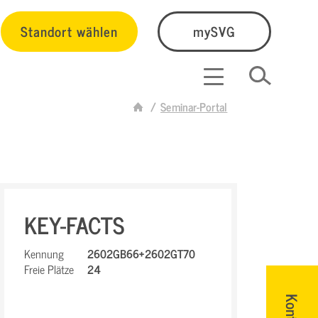
Standort wählen
mySVG
Seminar-Portal
KEY-FACTS
Kennung
2602GB66+2602GT70
Freie Plätze
24
Kontakt