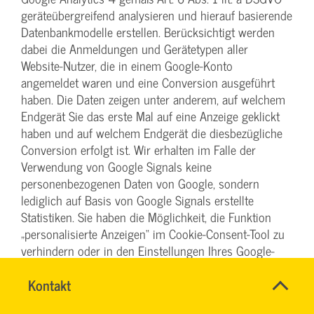
geräteübergreifend analysieren und hierauf basierende
Datenbankmodelle erstellen. Berücksichtigt werden
dabei die Anmeldungen und Gerätetypen aller
Website-Nutzer, die in einem Google-Konto
angemeldet waren und eine Conversion ausgeführt
haben. Die Daten zeigen unter anderem, auf welchem
Endgerät Sie das erste Mal auf eine Anzeige geklickt
haben und auf welchem Endgerät die diesbezügliche
Conversion erfolgt ist. Wir erhalten im Falle der
Verwendung von Google Signals keine
personenbezogenen Daten von Google, sondern
lediglich auf Basis von Google Signals erstellte
Statistiken. Sie haben die Möglichkeit, die Funktion
„personalisierte Anzeigen“ im Cookie-Consent-Tool zu
verhindern oder in den Einstellungen Ihres Google-
Kontos zu deaktivieren und damit die
Name
Kontakt
*
geräteübergreifende Analyse im Zusammenhang mit
SYBILLE
Ansprechpersonen
Google Signals abzustellen. Folgen Sie hierzu den
KRAUTH
Firma