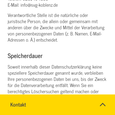
E-Mail: info@svg-koblenz.de
Verantwortliche Stelle ist die natürliche oder
juristische Person, die allein oder gemeinsam mit
anderen über die Zwecke und Mittel der Verarbeitung
von personenbezogenen Daten (z. B. Namen, E-Mail-
Adressen o. Ä.) entscheidet.
Speicherdauer
Soweit innerhalb dieser Datenschutzerklärung keine
speziellere Speicherdauer genannt wurde, verbleiben
Ihre personenbezogenen Daten bei uns, bis der Zweck
für die Datenverarbeitung entfällt. Wenn Sie ein
berechtigtes Löschersuchen geltend machen oder
eine Einwilligung zur Datenverarbeitung widerrufen,
werden Ihre Daten gelöscht, sofern wir keine anderen
Name
Kontakt
*
SYBILLE
rechtlich zulässigen Gründe für die Speicherung Ihrer
Ansprechpersonen
KRAUTH
Firma