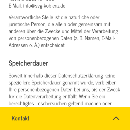
E-Mail: info@svg-koblenz.de
Verantwortliche Stelle ist die natürliche oder
juristische Person, die allein oder gemeinsam mit
anderen über die Zwecke und Mittel der Verarbeitung
von personenbezogenen Daten (z. B. Namen, E-Mail-
Adressen o. Ä.) entscheidet.
Speicherdauer
Soweit innerhalb dieser Datenschutzerklärung keine
speziellere Speicherdauer genannt wurde, verbleiben
Ihre personenbezogenen Daten bei uns, bis der Zweck
für die Datenverarbeitung entfällt. Wenn Sie ein
berechtigtes Löschersuchen geltend machen oder
eine Einwilligung zur Datenverarbeitung widerrufen,
werden Ihre Daten gelöscht, sofern wir keine anderen
Name
Kontakt
*
SYBILLE
rechtlich zulässigen Gründe für die Speicherung Ihrer
Ansprechpersonen
KRAUTH
Firma