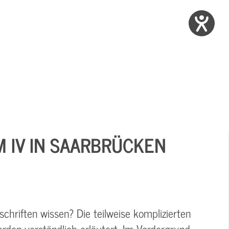
M IV IN SAARBRÜCKEN
chriften wissen? Die teilweise komplizierten
rden verständlich erläutert. Im Vordergrund