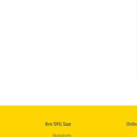
Ihre SVG Saar
Onlin
Standorte