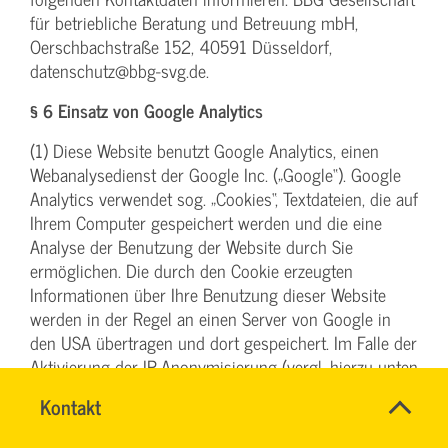
für betriebliche Beratung und Betreuung mbH,
Oerschbachstraße 152, 40591 Düsseldorf,
datenschutz@bbg-svg.de.
§ 6 Einsatz von Google Analytics
(1) Diese Website benutzt Google Analytics, einen
Webanalysedienst der Google Inc. („Google“). Google
Analytics verwendet sog. „Cookies“, Textdateien, die auf
Ihrem Computer gespeichert werden und die eine
Analyse der Benutzung der Website durch Sie
ermöglichen. Die durch den Cookie erzeugten
Informationen über Ihre Benutzung dieser Website
werden in der Regel an einen Server von Google in
den USA übertragen und dort gespeichert. Im Falle der
Aktivierung der IP-Anonymisierung (vergl. hierzu unten
unter Abs. 4) auf dieser Website, wird Ihre IP-Adresse
Name
Kontakt
*
von Google jedoch innerhalb von Mitgliedstaaten der
SYBILLE
Ansprechpersonen
Europäischen Union oder in anderen Vertragsstaaten
KRAUTH
Firma