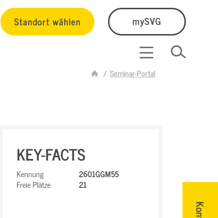
Standort wählen
mySVG
Seminar-Portal
KEY-FACTS
Kennung
2601GGM55
Freie Plätze
21
Kontakt