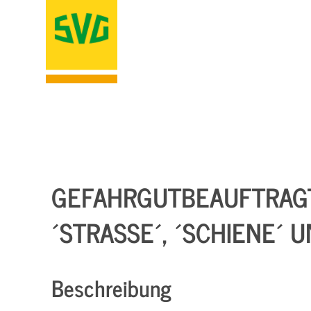
GEFAHRGUTBEAUFTRAG
´STRASSE´, ´SCHIENE´ U
Beschreibung