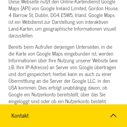
Diese Webseite nutzt den Online-Kartendienst Google
Maps (API) von Google Ireland Limited, Gordon House,
4 Barrow St, Dublin, D04 E5W5, Irland. Google Maps
ist ein Webdienst zur Darstellung von interaktiven
Land-Karten, um geographische Informationen visuell
darzustellen.
Bereits beim Aufrufen derjenigen Unterseiten, in die
die Karte von Google Maps eingebunden ist, werden
Informationen über Ihre Nutzung unserer Website (wie
z.B. Ihre IP-Adresse) an Server von Google übertragen
und dort gespeichert, hierbei kann es auch zu einer
Übermittlung an die Server der Google LLC. in den
USA kommen. Dies erfolgt unabhängig davon, ob
Google ein Nutzerkonto bereitstellt, über das Sie
eingeloggt sind oder ob ein Nutzerkonto besteht.
Wenn Sie bei Google eingeloggt sind, werden Ihre
Daten direkt Ihrem Konto zugeordnet. Wenn Sie die
Name
Kontakt
*
SYBILLE
Ansprechpersonen
Zuordnung mit Ihrem Profil bei Google nicht
KRAUTH
Firma