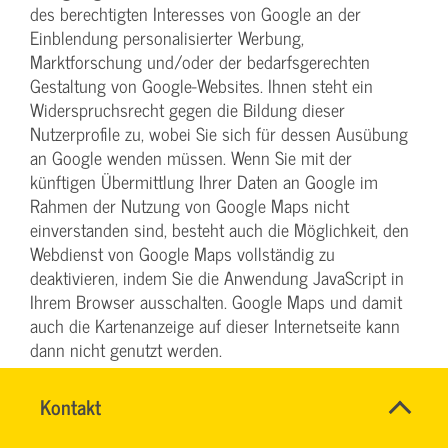
des berechtigten Interesses von Google an der
Einblendung personalisierter Werbung,
Marktforschung und/oder der bedarfsgerechten
Gestaltung von Google-Websites. Ihnen steht ein
Widerspruchsrecht gegen die Bildung dieser
Nutzerprofile zu, wobei Sie sich für dessen Ausübung
an Google wenden müssen. Wenn Sie mit der
künftigen Übermittlung Ihrer Daten an Google im
Rahmen der Nutzung von Google Maps nicht
einverstanden sind, besteht auch die Möglichkeit, den
Webdienst von Google Maps vollständig zu
deaktivieren, indem Sie die Anwendung JavaScript in
Ihrem Browser ausschalten. Google Maps und damit
auch die Kartenanzeige auf dieser Internetseite kann
dann nicht genutzt werden.
Soweit rechtlich erforderlich haben wir zur vorstehend
Name
Kontakt
*
dargestellten Verarbeitung Ihrer Daten Ihre
SYBILLE
Ansprechpersonen
Einwilligung gemäß Art. 6 Abs. 1 lit. a DSGVO in Form
KRAUTH
Firma