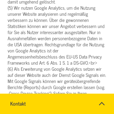
damit umgehend gelöscht.
(5) Wir nutzen Google Analytics, um die Nutzung
unserer Website analysieren und regelmäßig
verbessern zu können. Über die gewonnenen
Statistiken können wir unser Angebot verbessern und
für Sie als Nutzer interessanter ausgestalten. Nur in
Ausnahmefällen werden personenbezogene Daten in
die USA übertragen. Rechtsgrundlage für die Nutzung
von Google Analytics ist der
Angemessenheitsbeschluss des EU-US Data Privacy
Frameworks und Art. 6 Abs. 1 S. 1 a DS-GVO.<br>
(6) Als Erweiterung von Google Analytics setzen wir
auf dieser Website auch der Dienst Google Signals ein.
Mit Google Signals können wir geräteübergreifende
Berichte (Reports) durch Google erstellen lassen (sog.
„Cross Device Tracking“). Sofern Sie in Ihren
Einstellungen in Ihrem Google-Konto die
Name
Kontakt
*
„personalisierten Anzeigen“ aktiviert und Ihre
SYBILLE
Ansprechpersonen
internetfähigen Endgeräte mit Ihrem Google-Konto
KRAUTH
Firma