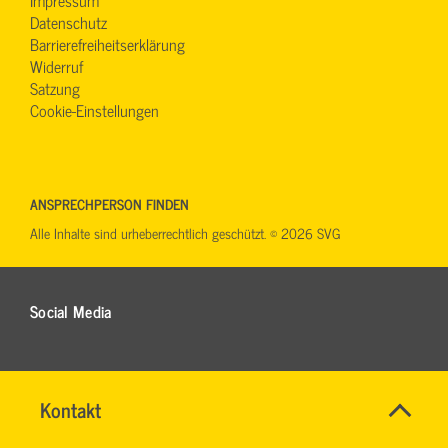
Impressum
Datenschutz
Barrierefreiheitserklärung
Widerruf
Satzung
Cookie-Einstellungen
ANSPRECHPERSON FINDEN
Alle Inhalte sind urheberrechtlich geschützt. © 2026 SVG
Social Media
Name
Kontakt
*
SYBILLE
Ansprechpersonen
KRAUTH