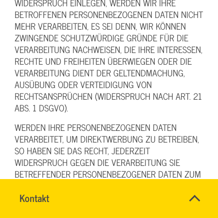
WIDERSPRUCH EINLEGEN, WERDEN WIR IHRE
BETROFFENEN PERSONENBEZOGENEN DATEN NICHT
MEHR VERARBEITEN, ES SEI DENN, WIR KÖNNEN
ZWINGENDE SCHUTZWÜRDIGE GRÜNDE FÜR DIE
VERARBEITUNG NACHWEISEN, DIE IHRE INTERESSEN,
RECHTE UND FREIHEITEN ÜBERWIEGEN ODER DIE
VERARBEITUNG DIENT DER GELTENDMACHUNG,
AUSÜBUNG ODER VERTEIDIGUNG VON
RECHTSANSPRÜCHEN (WIDERSPRUCH NACH ART. 21
ABS. 1 DSGVO).
WERDEN IHRE PERSONENBEZOGENEN DATEN
VERARBEITET, UM DIREKTWERBUNG ZU BETREIBEN,
SO HABEN SIE DAS RECHT, JEDERZEIT
WIDERSPRUCH GEGEN DIE VERARBEITUNG SIE
BETREFFENDER PERSONENBEZOGENER DATEN ZUM
ZWECKE DERARTIGER WERBUNG EINZULEGEN; DIES
Name
Kontakt
*
GILT AUCH FÜR DAS PROFILING, SOWEIT ES MIT
SYBILLE
Ansprechpersonen
SOLCHER DIREKTWERBUNG IN VERBINDUNG STEHT.
KRAUTH
Firma