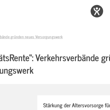
erbände gründen neues Versorgungswerk
tätsRente“: Verkehrsverbände g
gungswerk
Stärkung der Altersvorsorge fü