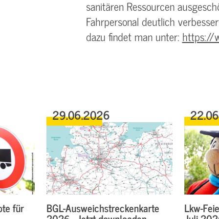
sanitären Ressourcen ausgeschöp
Fahrpersonal deutlich verbesse
dazu findet man unter:
https://
29.06.2026
22.0
te für
BGL-Ausweichstreckenkarte
Lkw-Feie
2026 - Jetzt downloaden
Juli 20