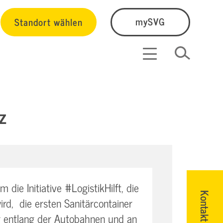
Standort wählen
mySVG
z
die Initiative #LogistikHilft, die
Kontakt
rd, die ersten Sanitärcontainer
r entlang der Autobahnen und an