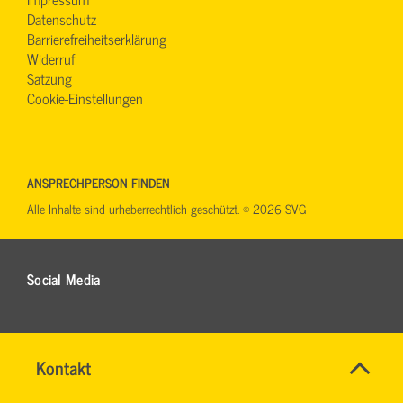
Datenschutz
Barrierefreiheitserklärung
Widerruf
Satzung
Cookie-Einstellungen
ANSPRECHPERSON FINDEN
Alle Inhalte sind urheberrechtlich geschützt. © 2026 SVG
Social Media
Name
Kontakt
*
HARTWIG
Allgemeine
SCHMIDT